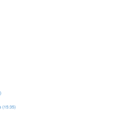
)
s (15:35)